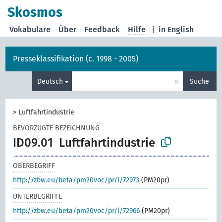
Skosmos
Vokabulare
Über
Feedback
Hilfe
|
in English
Presseklassifikation (c. 1998 - 2005)
×
Deutsch
Suche
>
Luftfahrtindustrie
BEVORZUGTE BEZEICHNUNG
ID09.01
Luftfahrtindustrie
OBERBEGRIFF
http://zbw.eu/beta/pm20voc/pr/i/72973
(PM20pr)
UNTERBEGRIFFE
http://zbw.eu/beta/pm20voc/pr/i/72966
(PM20pr)