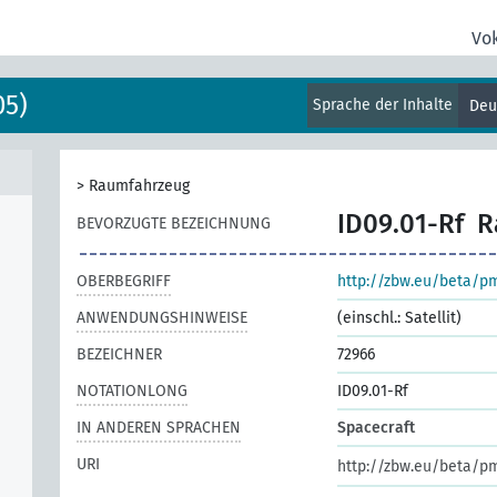
Vo
05)
Sprache der Inhalte
Deu
>
Raumfahrzeug
ID09.01-Rf
R
BEVORZUGTE BEZEICHNUNG
OBERBEGRIFF
http://zbw.eu/beta/p
ANWENDUNGSHINWEISE
(einschl.: Satellit)
BEZEICHNER
72966
NOTATIONLONG
ID09.01-Rf
IN ANDEREN SPRACHEN
Spacecraft
URI
http://zbw.eu/beta/p