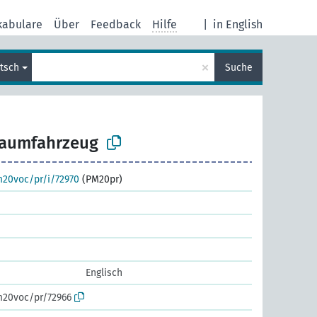
kabulare
Über
Feedback
Hilfe
|
in English
×
tsch
Suche
aumfahrzeug
m20voc/pr/i/72970
(PM20pr)
Englisch
m20voc/pr/72966