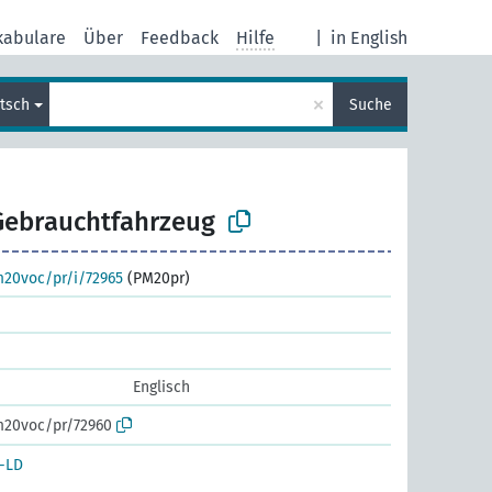
kabulare
Über
Feedback
Hilfe
|
in English
×
tsch
Suche
Gebrauchtfahrzeug
m20voc/pr/i/72965
(PM20pr)
Englisch
m20voc/pr/72960
-LD