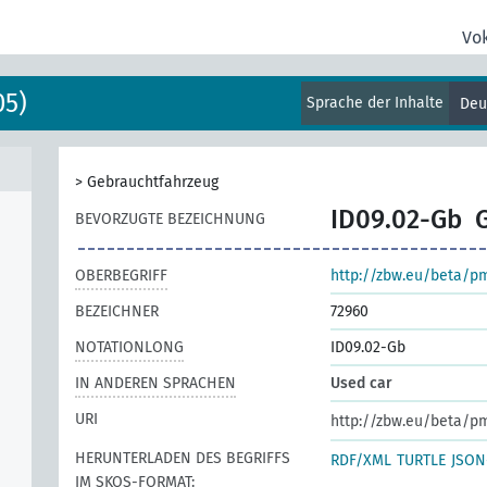
Vo
05)
Sprache der Inhalte
Deu
>
Gebrauchtfahrzeug
ID09.02-Gb
BEVORZUGTE BEZEICHNUNG
OBERBEGRIFF
http://zbw.eu/beta/p
BEZEICHNER
72960
NOTATIONLONG
ID09.02-Gb
IN ANDEREN SPRACHEN
Used car
URI
http://zbw.eu/beta/p
HERUNTERLADEN DES BEGRIFFS
RDF/XML
TURTLE
JSON
IM SKOS-FORMAT: