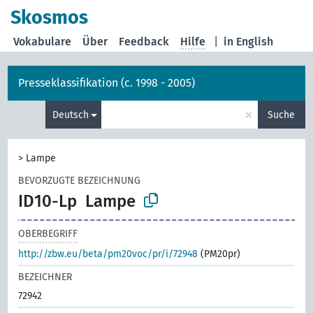
Skosmos
Vokabulare
Über
Feedback
Hilfe
|
in English
Presseklassifikation (c. 1998 - 2005)
×
Deutsch
Suche
>
Lampe
BEVORZUGTE BEZEICHNUNG
ID10-Lp
Lampe
OBERBEGRIFF
http://zbw.eu/beta/pm20voc/pr/i/72948
(PM20pr)
BEZEICHNER
72942