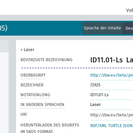
Vo
05)
Sprache der Inhalte
Deu
>
Laser
ID11.01-Ls
L
BEVORZUGTE BEZEICHNUNG
OBERBEGRIFF
http://zbw.eu/beta/p
BEZEICHNER
72925
NOTATIONLONG
ID11.01-Ls
IN ANDEREN SPRACHEN
Laser
URI
http://zbw.eu/beta/p
HERUNTERLADEN DES BEGRIFFS
RDF/XML
TURTLE
JSON
IM SKOS-FORMAT: