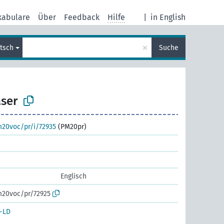
kabulare
Über
Feedback
Hilfe
|
in English
×
tsch
Suche
aser
m20voc/pr/i/72935
(PM20pr)
Englisch
m20voc/pr/72925
-LD