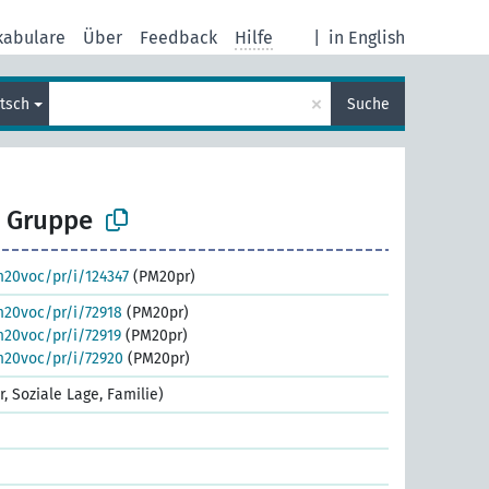
kabulare
Über
Feedback
Hilfe
|
in English
×
tsch
Suche
e Gruppe
m20voc/pr/i/124347
(PM20pr)
m20voc/pr/i/72918
(PM20pr)
m20voc/pr/i/72919
(PM20pr)
m20voc/pr/i/72920
(PM20pr)
r, Soziale Lage, Familie)