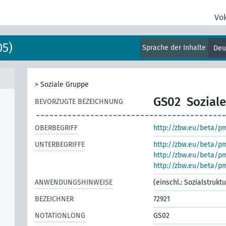
Vo
05)
Sprache der Inhalte
Deu
>
Soziale Gruppe
GS02
Sozial
BEVORZUGTE BEZEICHNUNG
OBERBEGRIFF
http://zbw.eu/beta/p
UNTERBEGRIFFE
http://zbw.eu/beta/p
http://zbw.eu/beta/p
http://zbw.eu/beta/p
ANWENDUNGSHINWEISE
(einschl.: Sozialstruktu
BEZEICHNER
72921
NOTATIONLONG
GS02