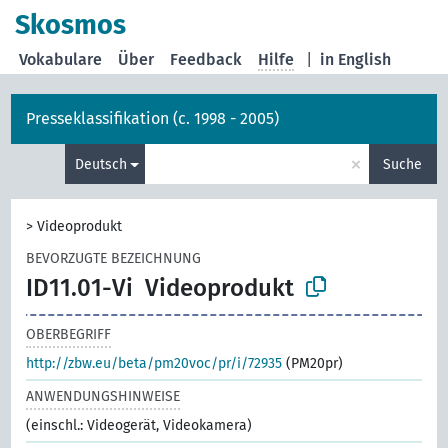
Skosmos
Vokabulare
Über
Feedback
Hilfe
|
in English
Presseklassifikation (c. 1998 - 2005)
×
Deutsch
Suche
>
Videoprodukt
BEVORZUGTE BEZEICHNUNG
ID11.01-Vi
Videoprodukt
OBERBEGRIFF
http://zbw.eu/beta/pm20voc/pr/i/72935
(PM20pr)
ANWENDUNGSHINWEISE
(einschl.: Videogerät, Videokamera)