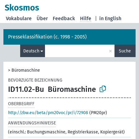
Skosmos
Vokabulare
Über
Feedback
Hilfe
|
in English
Presseklassifikation (c. 1998 - 2005)
×
Deutsch
Suche
>
Büromaschine
BEVORZUGTE BEZEICHNUNG
ID11.02-Bu
Büromaschine
OBERBEGRIFF
http://zbw.eu/beta/pm20voc/pr/i/72908
(PM20pr)
ANWENDUNGSHINWEISE
(einschl.: Buchungsmaschine, Registrierkasse, Kopiergerät)