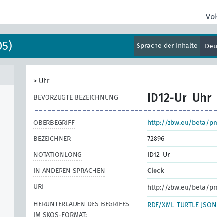
Vo
05)
Sprache der Inhalte
Deu
>
Uhr
ID12-Ur
Uhr
BEVORZUGTE BEZEICHNUNG
OBERBEGRIFF
http://zbw.eu/beta/p
BEZEICHNER
72896
NOTATIONLONG
ID12-Ur
IN ANDEREN SPRACHEN
Clock
URI
http://zbw.eu/beta/p
HERUNTERLADEN DES BEGRIFFS
RDF/XML
TURTLE
JSON
IM SKOS-FORMAT: