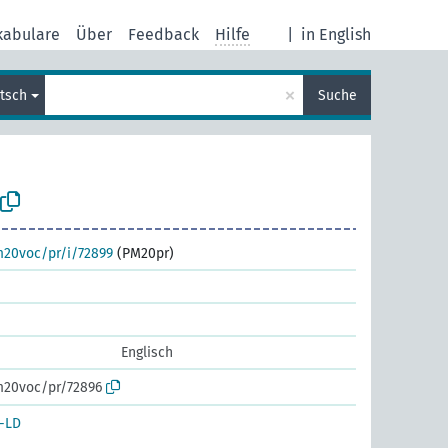
kabulare
Über
Feedback
Hilfe
|
in English
×
tsch
Suche
m20voc/pr/i/72899
(PM20pr)
Englisch
m20voc/pr/72896
-LD