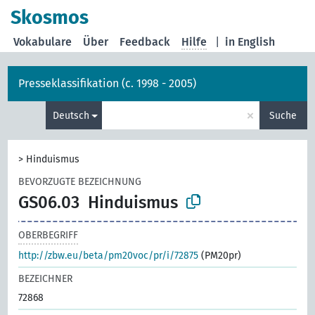
Skosmos
Vokabulare
Über
Feedback
Hilfe
|
in English
Presseklassifikation (c. 1998 - 2005)
×
Deutsch
Suche
>
Hinduismus
BEVORZUGTE BEZEICHNUNG
GS06.03
Hinduismus
OBERBEGRIFF
http://zbw.eu/beta/pm20voc/pr/i/72875
(PM20pr)
BEZEICHNER
72868