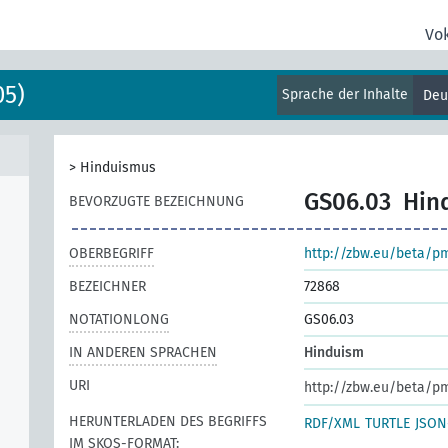
Vo
05)
Sprache der Inhalte
Deu
>
Hinduismus
GS06.03
Hin
BEVORZUGTE BEZEICHNUNG
OBERBEGRIFF
http://zbw.eu/beta/p
BEZEICHNER
72868
NOTATIONLONG
GS06.03
IN ANDEREN SPRACHEN
Hinduism
URI
http://zbw.eu/beta/p
HERUNTERLADEN DES BEGRIFFS
RDF/XML
TURTLE
JSON
IM SKOS-FORMAT: