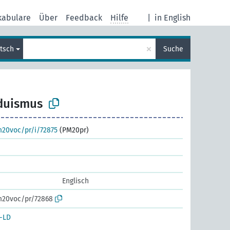
kabulare
Über
Feedback
Hilfe
|
in English
×
tsch
Suche
duismus
m20voc/pr/i/72875
(PM20pr)
Englisch
m20voc/pr/72868
-LD