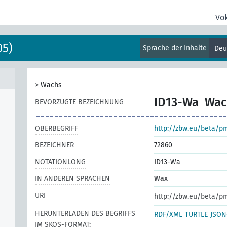
Vo
05)
Sprache der Inhalte
Deu
>
Wachs
ID13-Wa
Wac
BEVORZUGTE BEZEICHNUNG
OBERBEGRIFF
http://zbw.eu/beta/p
BEZEICHNER
72860
NOTATIONLONG
ID13-Wa
IN ANDEREN SPRACHEN
Wax
URI
http://zbw.eu/beta/p
HERUNTERLADEN DES BEGRIFFS
RDF/XML
TURTLE
JSON
IM SKOS-FORMAT: