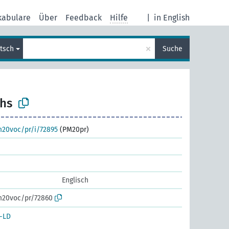
kabulare
Über
Feedback
Hilfe
|
in English
×
tsch
Suche
hs
m20voc/pr/i/72895
(PM20pr)
Englisch
m20voc/pr/72860
-LD