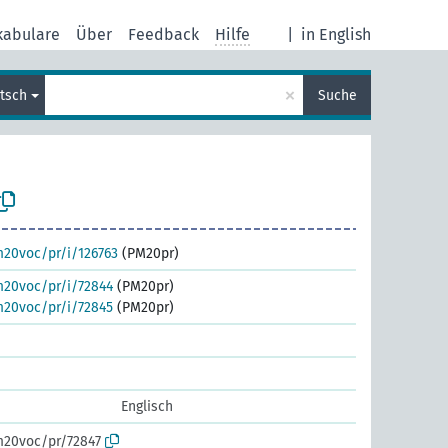
kabulare
Über
Feedback
Hilfe
|
in English
×
tsch
Suche
m20voc/pr/i/126763
(PM20pr)
m20voc/pr/i/72844
(PM20pr)
m20voc/pr/i/72845
(PM20pr)
Englisch
m20voc/pr/72847