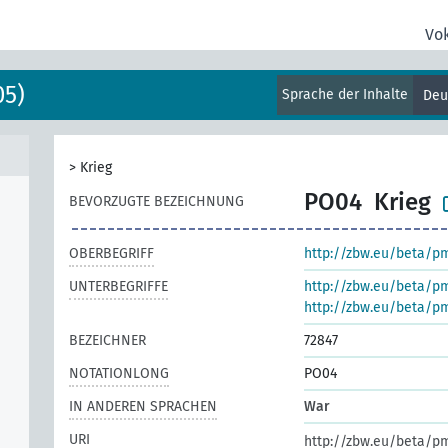
Vo
05)
Sprache der Inhalte
Deu
>
Krieg
PO04
Krieg
BEVORZUGTE BEZEICHNUNG
OBERBEGRIFF
http://zbw.eu/beta/p
UNTERBEGRIFFE
http://zbw.eu/beta/p
http://zbw.eu/beta/p
BEZEICHNER
72847
NOTATIONLONG
PO04
IN ANDEREN SPRACHEN
War
URI
http://zbw.eu/beta/p