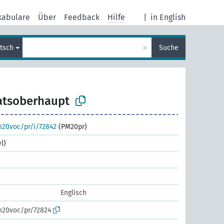
kabulare
Über
Feedback
Hilfe
|
in English
×
tsch
Suche
atsoberhaupt
m20voc/pr/i/72842
(PM20pr)
l)
Englisch
m20voc/pr/72824