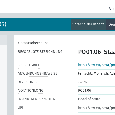
Vo
05)
Sprache der Inhalte
Deu
>
Staatsoberhaupt
PO01.06
Sta
BEVORZUGTE BEZEICHNUNG
OBERBEGRIFF
http://zbw.eu/beta/p
ANWENDUNGSHINWEISE
(einschl.: Monarch, Ade
BEZEICHNER
72824
NOTATIONLONG
PO01.06
IN ANDEREN SPRACHEN
Head of state
URI
http://zbw.eu/beta/p