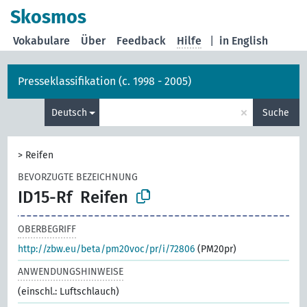
Skosmos
Vokabulare
Über
Feedback
Hilfe
|
in English
Presseklassifikation (c. 1998 - 2005)
×
Deutsch
Suche
>
Reifen
BEVORZUGTE BEZEICHNUNG
ID15-Rf
Reifen
OBERBEGRIFF
http://zbw.eu/beta/pm20voc/pr/i/72806
(PM20pr)
ANWENDUNGSHINWEISE
(einschl.: Luftschlauch)