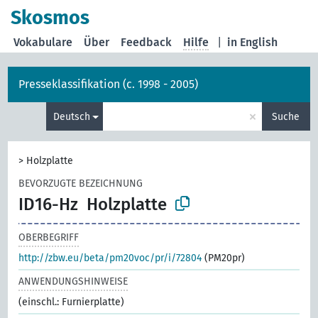
Skosmos
Vokabulare
Über
Feedback
Hilfe
|
in English
Presseklassifikation (c. 1998 - 2005)
×
Deutsch
Suche
>
Holzplatte
BEVORZUGTE BEZEICHNUNG
ID16-Hz
Holzplatte
OBERBEGRIFF
http://zbw.eu/beta/pm20voc/pr/i/72804
(PM20pr)
ANWENDUNGSHINWEISE
(einschl.: Furnierplatte)