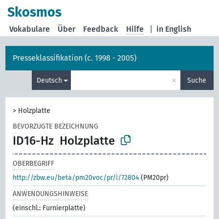
Skosmos
Vokabulare
Über
Feedback
Hilfe
|
in English
Presseklassifikation (c. 1998 - 2005)
×
Deutsch
Suche
>
Holzplatte
BEVORZUGTE BEZEICHNUNG
ID16-Hz
Holzplatte
OBERBEGRIFF
http://zbw.eu/beta/pm20voc/pr/i/72804
(PM20pr)
ANWENDUNGSHINWEISE
(einschl.: Furnierplatte)