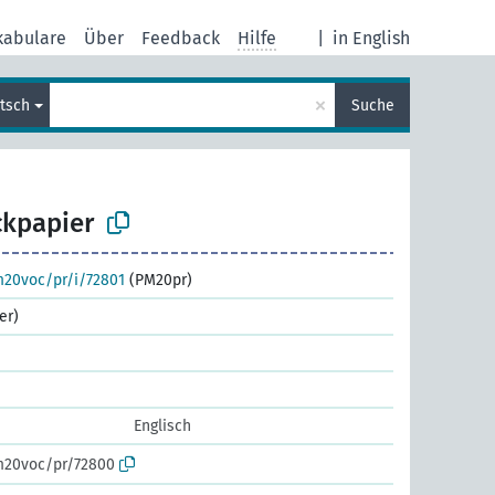
kabulare
Über
Feedback
Hilfe
|
in English
×
tsch
Suche
ckpapier
m20voc/pr/i/72801
(PM20pr)
er)
Englisch
m20voc/pr/72800