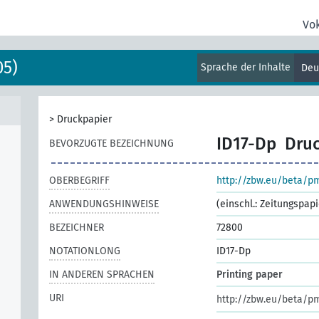
Vo
05)
Sprache der Inhalte
Deu
>
Druckpapier
ID17-Dp
Dru
BEVORZUGTE BEZEICHNUNG
OBERBEGRIFF
http://zbw.eu/beta/p
ANWENDUNGSHINWEISE
(einschl.: Zeitungspapi
BEZEICHNER
72800
NOTATIONLONG
ID17-Dp
IN ANDEREN SPRACHEN
Printing paper
URI
http://zbw.eu/beta/p