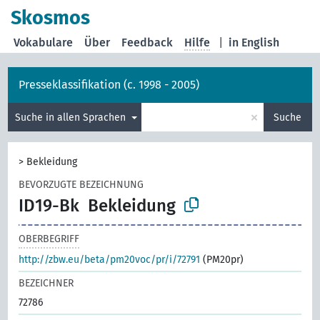
Skosmos
Vokabulare
Über
Feedback
Hilfe
|
in English
Presseklassifikation (c. 1998 - 2005)
×
Suche in allen Sprachen
Suche
>
Bekleidung
BEVORZUGTE BEZEICHNUNG
ID19-Bk
Bekleidung
OBERBEGRIFF
http://zbw.eu/beta/pm20voc/pr/i/72791
(PM20pr)
BEZEICHNER
72786