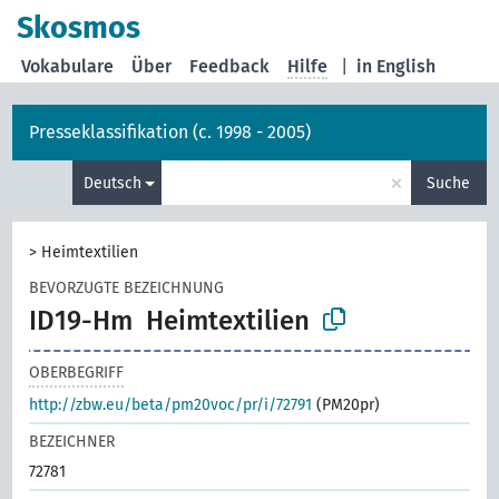
Skosmos
Vokabulare
Über
Feedback
Hilfe
|
in English
Presseklassifikation (c. 1998 - 2005)
×
Deutsch
Suche
>
Heimtextilien
BEVORZUGTE BEZEICHNUNG
ID19-Hm
Heimtextilien
OBERBEGRIFF
http://zbw.eu/beta/pm20voc/pr/i/72791
(PM20pr)
BEZEICHNER
72781