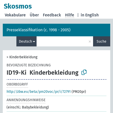
Skosmos
Vokabulare
Über
Feedback
Hilfe
|
in English
Presseklassifikation (c. 1998 - 2005)
×
Deutsch
Suche
>
Kinderbekleidung
BEVORZUGTE BEZEICHNUNG
ID19-Ki
Kinderbekleidung
OBERBEGRIFF
http://zbw.eu/beta/pm20voc/pr/i/72791
(PM20pr)
ANWENDUNGSHINWEISE
(einschl.: Babybekleidung)