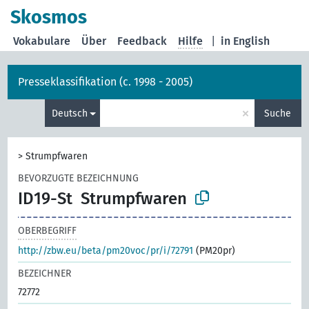
Skosmos
Vokabulare
Über
Feedback
Hilfe
|
in English
Presseklassifikation (c. 1998 - 2005)
×
Deutsch
Suche
>
Strumpfwaren
BEVORZUGTE BEZEICHNUNG
ID19-St
Strumpfwaren
OBERBEGRIFF
http://zbw.eu/beta/pm20voc/pr/i/72791
(PM20pr)
BEZEICHNER
72772