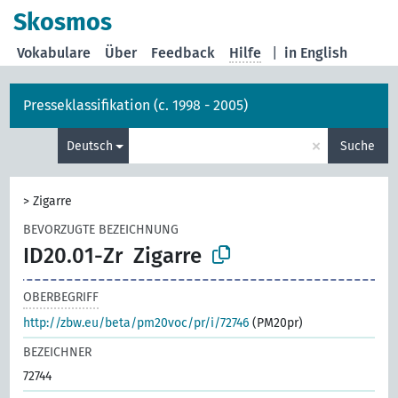
Skosmos
Vokabulare
Über
Feedback
Hilfe
|
in English
Presseklassifikation (c. 1998 - 2005)
×
Deutsch
Suche
>
Zigarre
BEVORZUGTE BEZEICHNUNG
ID20.01-Zr
Zigarre
OBERBEGRIFF
http://zbw.eu/beta/pm20voc/pr/i/72746
(PM20pr)
BEZEICHNER
72744