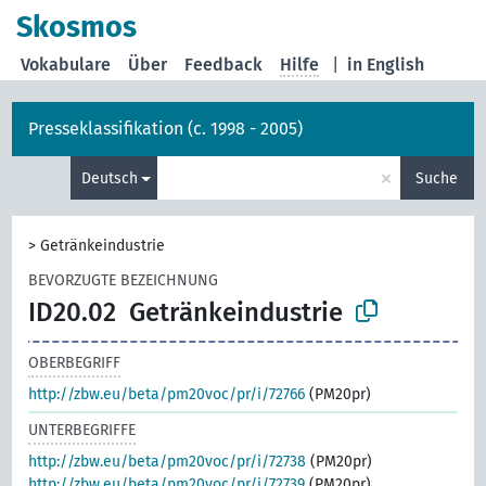
Skosmos
Vokabulare
Über
Feedback
Hilfe
|
in English
Presseklassifikation (c. 1998 - 2005)
×
Deutsch
Suche
>
Getränkeindustrie
BEVORZUGTE BEZEICHNUNG
ID20.02
Getränkeindustrie
OBERBEGRIFF
http://zbw.eu/beta/pm20voc/pr/i/72766
(PM20pr)
UNTERBEGRIFFE
http://zbw.eu/beta/pm20voc/pr/i/72738
(PM20pr)
http://zbw.eu/beta/pm20voc/pr/i/72739
(PM20pr)