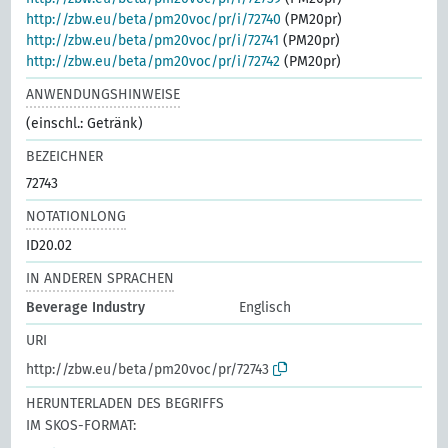
http://zbw.eu/beta/pm20voc/pr/i/72740
(PM20pr)
http://zbw.eu/beta/pm20voc/pr/i/72741
(PM20pr)
http://zbw.eu/beta/pm20voc/pr/i/72742
(PM20pr)
ANWENDUNGSHINWEISE
(einschl.: Getränk)
BEZEICHNER
72743
NOTATIONLONG
ID20.02
IN ANDEREN SPRACHEN
Beverage Industry
Englisch
URI
http://zbw.eu/beta/pm20voc/pr/72743
HERUNTERLADEN DES BEGRIFFS
IM SKOS-FORMAT: