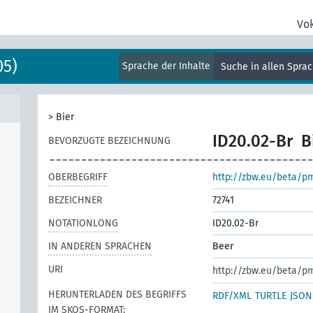
Vo
05)
Sprache der Inhalte
Suche in allen Spra
>
Bier
ID20.02-Br
B
BEVORZUGTE BEZEICHNUNG
OBERBEGRIFF
http://zbw.eu/beta/p
BEZEICHNER
72741
NOTATIONLONG
ID20.02-Br
IN ANDEREN SPRACHEN
Beer
URI
http://zbw.eu/beta/p
HERUNTERLADEN DES BEGRIFFS
RDF/XML
TURTLE
JSON
IM SKOS-FORMAT: