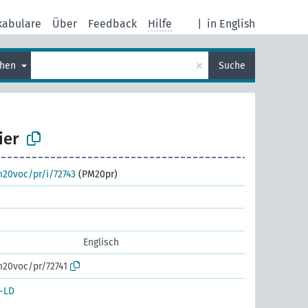
kabulare
Über
Feedback
Hilfe
|
in English
×
chen
Suche
ier
m20voc/pr/i/72743
(PM20pr)
Englisch
m20voc/pr/72741
-LD