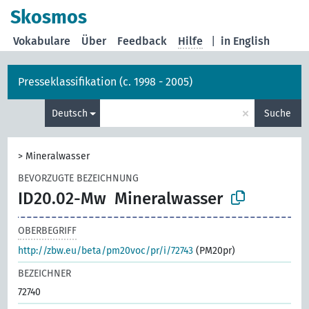
Skosmos
Vokabulare
Über
Feedback
Hilfe
|
in English
Presseklassifikation (c. 1998 - 2005)
×
Deutsch
Suche
>
Mineralwasser
BEVORZUGTE BEZEICHNUNG
ID20.02-Mw
Mineralwasser
OBERBEGRIFF
http://zbw.eu/beta/pm20voc/pr/i/72743
(PM20pr)
BEZEICHNER
72740