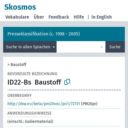
Skosmos
Vokabulare
Über
Feedback
Hilfe
|
in English
Presseklassifikation (c. 1998 - 2005)
×
Suche in allen Sprachen
Suche
>
Baustoff
BEVORZUGTE BEZEICHNUNG
ID22-Bs
Baustoff
OBERBEGRIFF
http://zbw.eu/beta/pm20voc/pr/i/72731
(PM20pr)
ANWENDUNGSHINWEISE
(einschl.: Isoliermaterial)