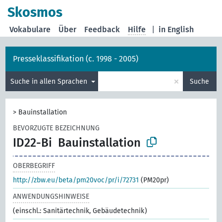
Skosmos
Vokabulare
Über
Feedback
Hilfe
|
in English
Presseklassifikation (c. 1998 - 2005)
×
Suche in allen Sprachen
Suche
>
Bauinstallation
BEVORZUGTE BEZEICHNUNG
ID22-Bi
Bauinstallation
OBERBEGRIFF
http://zbw.eu/beta/pm20voc/pr/i/72731
(PM20pr)
ANWENDUNGSHINWEISE
(einschl.: Sanitärtechnik, Gebäudetechnik)