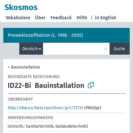
Skosmos
Vokabulare
Über
Feedback
Hilfe
|
in English
Presseklassifikation (c. 1998 - 2005)
×
Deutsch
Suche
>
Bauinstallation
BEVORZUGTE BEZEICHNUNG
ID22-Bi
Bauinstallation
OBERBEGRIFF
http://zbw.eu/beta/pm20voc/pr/i/72731
(PM20pr)
ANWENDUNGSHINWEISE
(einschl.: Sanitärtechnik, Gebäudetechnik)