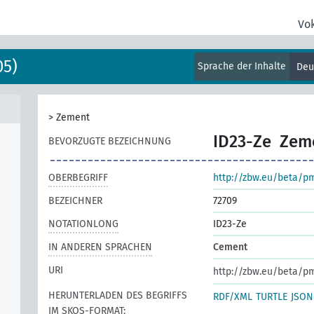
Vo
05)
Sprache der Inhalte
Deu
>
Zement
ID23-Ze
Zem
BEVORZUGTE BEZEICHNUNG
OBERBEGRIFF
http://zbw.eu/beta/p
BEZEICHNER
72709
NOTATIONLONG
ID23-Ze
IN ANDEREN SPRACHEN
Cement
URI
http://zbw.eu/beta/p
HERUNTERLADEN DES BEGRIFFS
RDF/XML
TURTLE
JSON
IM SKOS-FORMAT: