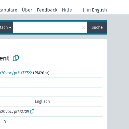
kabulare
Über
Feedback
Hilfe
|
in English
×
tsch
Suche
ent
m20voc/pr/i/72722
(PM20pr)
Englisch
m20voc/pr/72709
-LD