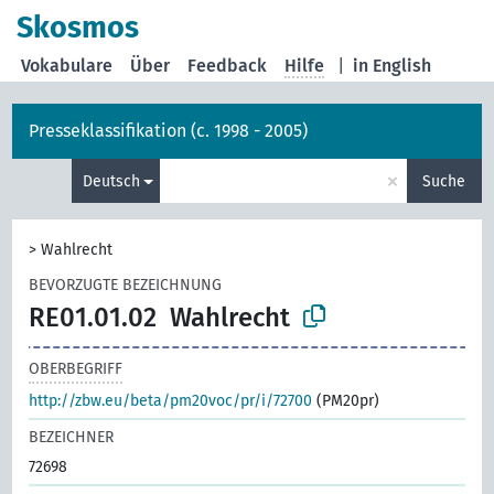
Skosmos
Vokabulare
Über
Feedback
Hilfe
|
in English
Presseklassifikation (c. 1998 - 2005)
×
Deutsch
Suche
>
Wahlrecht
BEVORZUGTE BEZEICHNUNG
RE01.01.02
Wahlrecht
OBERBEGRIFF
http://zbw.eu/beta/pm20voc/pr/i/72700
(PM20pr)
BEZEICHNER
72698