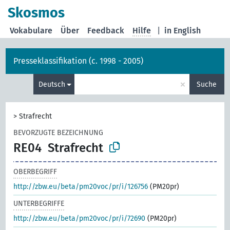
Skosmos
Vokabulare
Über
Feedback
Hilfe
|
in English
Presseklassifikation (c. 1998 - 2005)
×
Deutsch
Suche
>
Strafrecht
BEVORZUGTE BEZEICHNUNG
RE04
Strafrecht
OBERBEGRIFF
http://zbw.eu/beta/pm20voc/pr/i/126756
(PM20pr)
UNTERBEGRIFFE
http://zbw.eu/beta/pm20voc/pr/i/72690
(PM20pr)