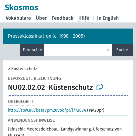
Skosmos
Vokabulare
Über
Feedback
Hilfe
|
in English
Presseklassifikation (c. 1998 - 2005)
×
Deutsch
Suche
>
Küstenschutz
BEVORZUGTE BEZEICHNUNG
NU02.02.02
Küstenschutz
OBERBEGRIFF
http://zbw.eu/beta/pm20voc/pr/i/72684
(PM20pr)
ANWENDUNGSHINWEISE
(einschl.: Meeresdeichbau, Landgewinnung, Uferschutz von
Flüssen)