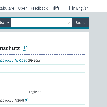
kabulare
Über
Feedback
Hilfe
|
in English
×
tsch
Suche
mschutz
m20voc/pr/i/72686
(PM20pr)
Englisch
m20voc/pr/72678