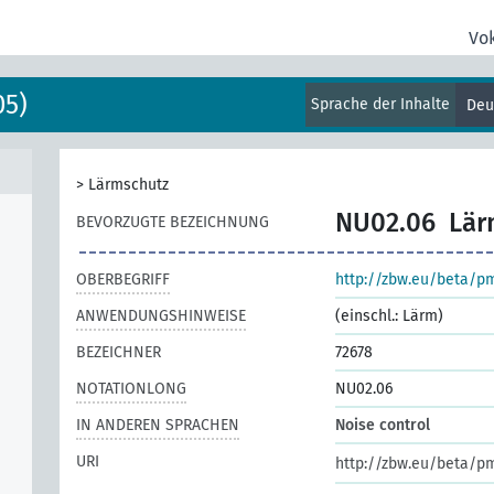
Vo
05)
Sprache der Inhalte
Deu
>
Lärmschutz
NU02.06
Lär
BEVORZUGTE BEZEICHNUNG
OBERBEGRIFF
http://zbw.eu/beta/p
ANWENDUNGSHINWEISE
(einschl.: Lärm)
BEZEICHNER
72678
NOTATIONLONG
NU02.06
IN ANDEREN SPRACHEN
Noise control
URI
http://zbw.eu/beta/p