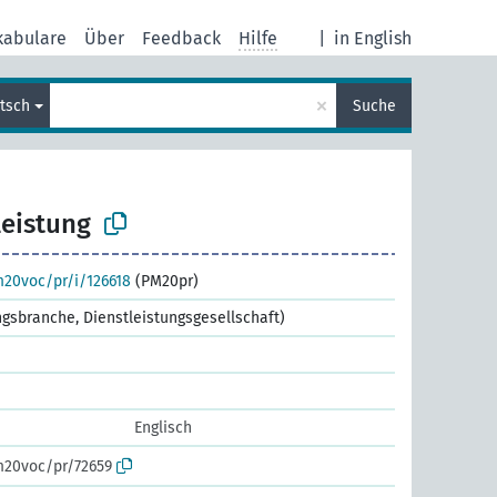
kabulare
Über
Feedback
Hilfe
|
in English
×
tsch
Suche
leistung
m20voc/pr/i/126618
(PM20pr)
ungsbranche, Dienstleistungsgesellschaft)
Englisch
m20voc/pr/72659