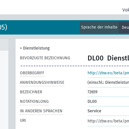
Vo
05)
Sprache der Inhalte
Deu
>
Dienstleistung
DL00
Dienst
BEVORZUGTE BEZEICHNUNG
OBERBEGRIFF
http://zbw.eu/beta/p
ANWENDUNGSHINWEISE
(einschl.: Dienstleist
BEZEICHNER
72659
NOTATIONLONG
DL00
IN ANDEREN SPRACHEN
Service
URI
http://zbw.eu/beta/p