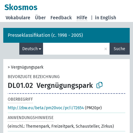
Skosmos
Vokabulare
Über
Feedback
Hilfe
|
in English
Presseklassifikation (c. 1998 - 2005)
×
Deutsch
Suche
>
Vergnügungspark
BEVORZUGTE BEZEICHNUNG
DL01.02
Vergnügungspark
OBERBEGRIFF
http://zbw.eu/beta/pm20voc/pr/i/72654
(PM20pr)
ANWENDUNGSHINWEISE
(einschl.: Themenpark, Freizeitpark, Schausteller, Zirkus)