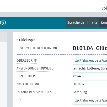
Vo
05)
Sprache der Inhalte
Deu
>
Glücksspiel
DL01.04
Glüc
BEVORZUGTE BEZEICHNUNG
OBERBEGRIFF
http://zbw.eu/beta/p
ANWENDUNGSHINWEISE
(einschl.: Lotterie, Sp
BEZEICHNER
72644
NOTATIONLONG
DL01.04
IN ANDEREN SPRACHEN
Gambling
URI
http://zbw.eu/beta/p