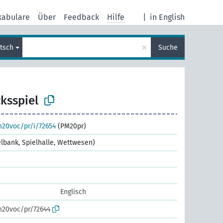
kabulare
Über
Feedback
Hilfe
|
in English
×
tsch
Suche
ksspiel
m20voc/pr/i/72654
(PM20pr)
ielbank, Spielhalle, Wettwesen)
Englisch
m20voc/pr/72644