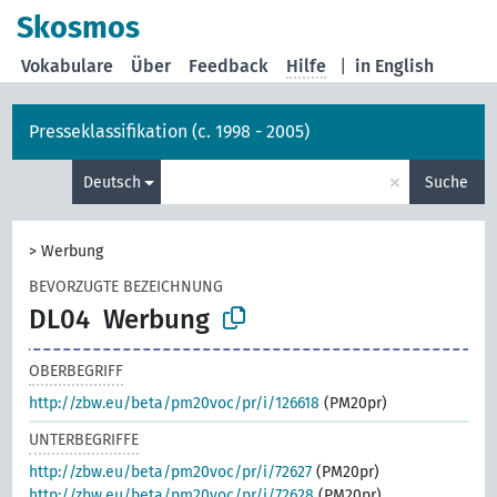
Skosmos
Vokabulare
Über
Feedback
Hilfe
|
in English
Presseklassifikation (c. 1998 - 2005)
×
Deutsch
Suche
>
Werbung
BEVORZUGTE BEZEICHNUNG
DL04
Werbung
OBERBEGRIFF
http://zbw.eu/beta/pm20voc/pr/i/126618
(PM20pr)
UNTERBEGRIFFE
http://zbw.eu/beta/pm20voc/pr/i/72627
(PM20pr)
http://zbw.eu/beta/pm20voc/pr/i/72628
(PM20pr)