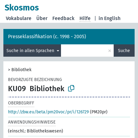
Skosmos
Vokabulare
Über
Feedback
Hilfe
|
in English
Presseklassifikation (c. 1998 - 2005)
×
Suche in allen Sprachen
Suche
>
Bibliothek
BEVORZUGTE BEZEICHNUNG
KU09
Bibliothek
OBERBEGRIFF
http://zbw.eu/beta/pm20voc/pr/i/126729
(PM20pr)
ANWENDUNGSHINWEISE
(einschl.: Bibliothekswesen)