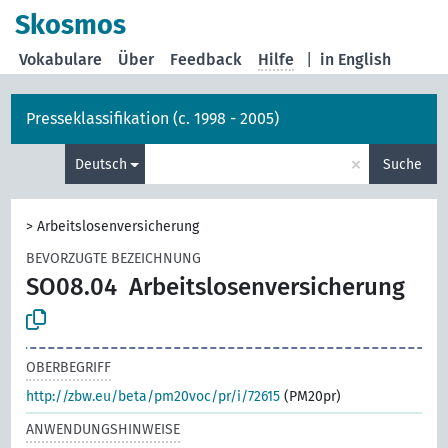
Skosmos
Vokabulare
Über
Feedback
Hilfe
|
in English
Presseklassifikation (c. 1998 - 2005)
×
Deutsch
Suche
>
Arbeitslosenversicherung
BEVORZUGTE BEZEICHNUNG
SO08.04
Arbeitslosenversicherung
OBERBEGRIFF
http://zbw.eu/beta/pm20voc/pr/i/72615
(PM20pr)
ANWENDUNGSHINWEISE