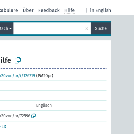
kabulare
Über
Feedback
Hilfe
|
in English
×
tsch
Suche
ilfe
m20voc/pr/i/126719
(PM20pr)
Englisch
m20voc/pr/72596
-LD