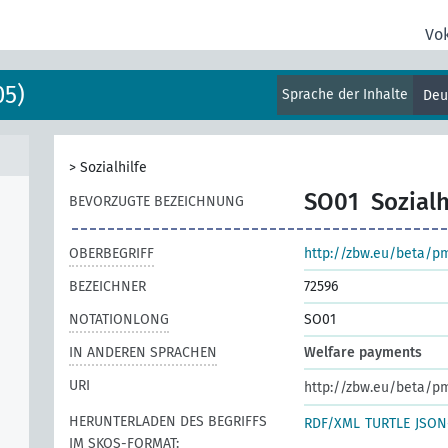
Vo
05)
Sprache der Inhalte
Deu
>
Sozialhilfe
SO01
Sozialh
BEVORZUGTE BEZEICHNUNG
OBERBEGRIFF
http://zbw.eu/beta/p
BEZEICHNER
72596
NOTATIONLONG
SO01
IN ANDEREN SPRACHEN
Welfare payments
URI
http://zbw.eu/beta/p
HERUNTERLADEN DES BEGRIFFS
RDF/XML
TURTLE
JSON
IM SKOS-FORMAT: