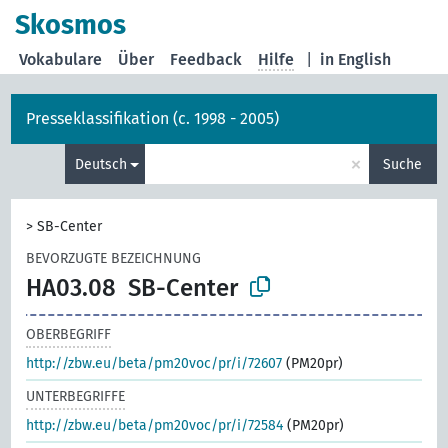
Skosmos
Vokabulare
Über
Feedback
Hilfe
|
in English
Presseklassifikation (c. 1998 - 2005)
×
Deutsch
Suche
>
SB-Center
BEVORZUGTE BEZEICHNUNG
HA03.08
SB-Center
OBERBEGRIFF
http://zbw.eu/beta/pm20voc/pr/i/72607
(PM20pr)
UNTERBEGRIFFE
http://zbw.eu/beta/pm20voc/pr/i/72584
(PM20pr)