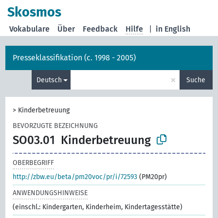
Skosmos
Vokabulare
Über
Feedback
Hilfe
|
in English
Presseklassifikation (c. 1998 - 2005)
×
Deutsch
Suche
>
Kinderbetreuung
BEVORZUGTE BEZEICHNUNG
SO03.01
Kinderbetreuung
OBERBEGRIFF
http://zbw.eu/beta/pm20voc/pr/i/72593
(PM20pr)
ANWENDUNGSHINWEISE
(einschl.: Kindergarten, Kinderheim, Kindertagesstätte)