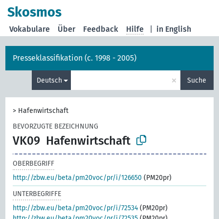
Skosmos
Vokabulare
Über
Feedback
Hilfe
|
in English
Presseklassifikation (c. 1998 - 2005)
×
Deutsch
Suche
>
Hafenwirtschaft
BEVORZUGTE BEZEICHNUNG
VK09
Hafenwirtschaft
OBERBEGRIFF
http://zbw.eu/beta/pm20voc/pr/i/126650
(PM20pr)
UNTERBEGRIFFE
http://zbw.eu/beta/pm20voc/pr/i/72534
(PM20pr)
http://zbw.eu/beta/pm20voc/pr/i/72535
(PM20pr)