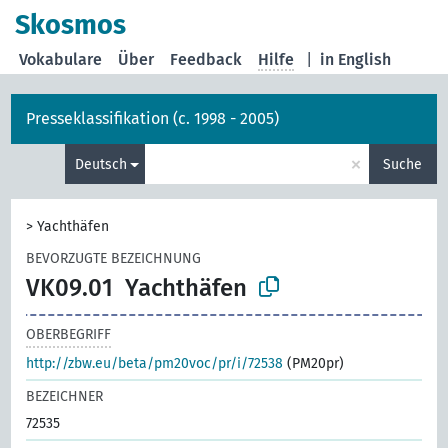
Skosmos
Vokabulare
Über
Feedback
Hilfe
|
in English
Presseklassifikation (c. 1998 - 2005)
×
Deutsch
Suche
>
Yachthäfen
BEVORZUGTE BEZEICHNUNG
VK09.01
Yachthäfen
OBERBEGRIFF
http://zbw.eu/beta/pm20voc/pr/i/72538
(PM20pr)
BEZEICHNER
72535