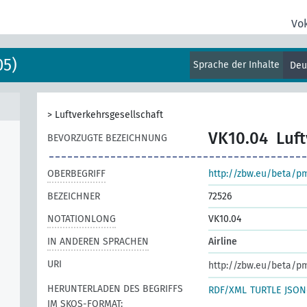
Vo
05)
Sprache der Inhalte
Deu
>
Luftverkehrsgesellschaft
VK10.04
Luft
BEVORZUGTE BEZEICHNUNG
OBERBEGRIFF
http://zbw.eu/beta/p
BEZEICHNER
72526
NOTATIONLONG
VK10.04
IN ANDEREN SPRACHEN
Airline
URI
http://zbw.eu/beta/p
HERUNTERLADEN DES BEGRIFFS
RDF/XML
TURTLE
JSON
IM SKOS-FORMAT: