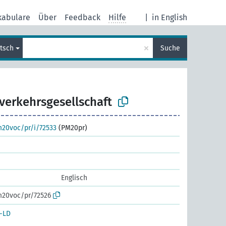
kabulare
Über
Feedback
Hilfe
|
in English
×
tsch
Suche
verkehrsgesellschaft
m20voc/pr/i/72533
(PM20pr)
Englisch
m20voc/pr/72526
-LD