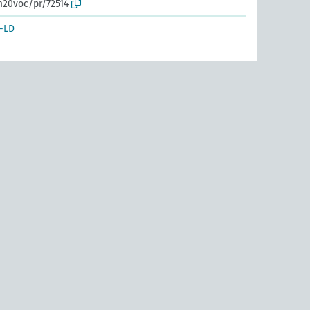
m20voc/pr/72514
-LD