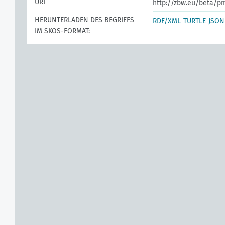
URI
http://zbw.eu/beta/p
HERUNTERLADEN DES BEGRIFFS
RDF/XML
TURTLE
JSON
IM SKOS-FORMAT: