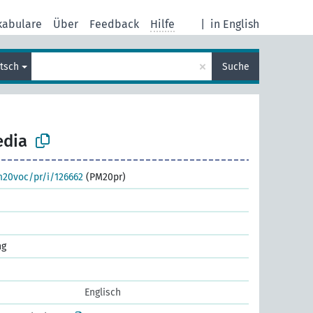
kabulare
Über
Feedback
Hilfe
|
in English
×
tsch
Suche
edia
m20voc/pr/i/126662
(PM20pr)
ng
Englisch