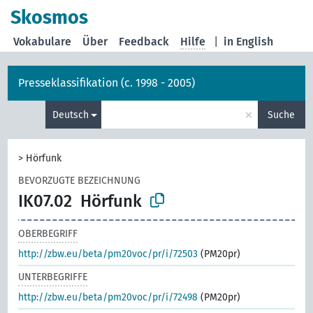
Skosmos
Vokabulare
Über
Feedback
Hilfe
|
in English
Presseklassifikation (c. 1998 - 2005)
×
Deutsch
Suche
>
Hörfunk
BEVORZUGTE BEZEICHNUNG
IK07.02
Hörfunk
OBERBEGRIFF
http://zbw.eu/beta/pm20voc/pr/i/72503
(PM20pr)
UNTERBEGRIFFE
http://zbw.eu/beta/pm20voc/pr/i/72498
(PM20pr)