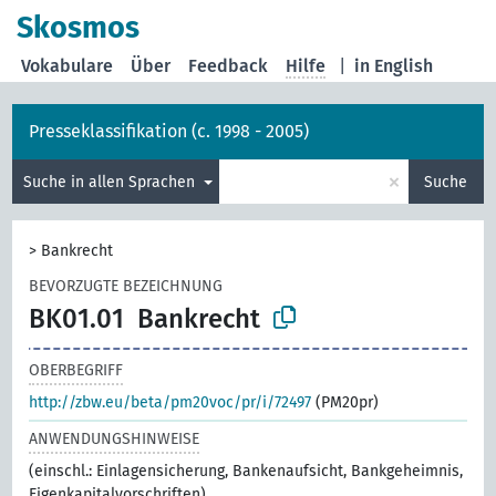
Skosmos
Vokabulare
Über
Feedback
Hilfe
|
in English
Presseklassifikation (c. 1998 - 2005)
×
Suche in allen Sprachen
Suche
>
Bankrecht
BEVORZUGTE BEZEICHNUNG
BK01.01
Bankrecht
OBERBEGRIFF
http://zbw.eu/beta/pm20voc/pr/i/72497
(PM20pr)
ANWENDUNGSHINWEISE
(einschl.: Einlagensicherung, Bankenaufsicht, Bankgeheimnis,
Eigenkapitalvorschriften)