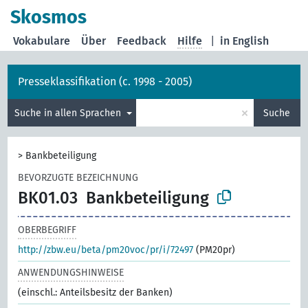
Skosmos
Vokabulare
Über
Feedback
Hilfe
|
in English
Presseklassifikation (c. 1998 - 2005)
×
Suche in allen Sprachen
Suche
>
Bankbeteiligung
BEVORZUGTE BEZEICHNUNG
BK01.03
Bankbeteiligung
OBERBEGRIFF
http://zbw.eu/beta/pm20voc/pr/i/72497
(PM20pr)
ANWENDUNGSHINWEISE
(einschl.: Anteilsbesitz der Banken)